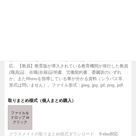
各種証明書（個人購入）※有効期限が裏面記載の場合は裏面デ
ータも必要です
ファイルを
ドロップ or
クリック
※教育機関名、申請者名、在籍期間の記載があるもの。【学
生】学生証コピー又は在学証明書。有効期限が裏面記載の場合
は表裏の両方をアップロードしてください。複数ファイル対
応。【教員】教育版が導入されている教育機関が発行した教員
(職員)証、在職(在籍)証明書、労働契約書、委嘱状のいずれ
か。またRhinoを指導している事が分かる資料（シラバス等、
形式は問いません）。ファイル形式：jpeg, jpg, gif, png, pdf
取りまとめ様式（個人まとめ購入）
ファイルを
ドロップ or
クリック
クラスメイトの取りまとめ様式ダウンロード
※xlsx対応